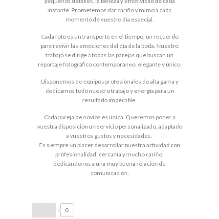
pequeños detalles, la belleza y emotividad de cada
instante. Prometemos dar cariño y mimo a cada
momento de vuestro día especial.
Cada foto es un transporte en el tiempo, un recuerdo
para revivir las emociones del día de la boda. Nuestro
trabajo se dirige a todas las parejas que buscan un
reportaje fotográfico contemporáneo, elegante y único.
Disponemos de equipos profesionales de alta gama y
dedicamos todo nuestro trabajo y energía para un
resultado impecable.
Cada pareja de novios es única. Queremos poner a
vuestra disposición un servicio personalizado, adaptado
a vuestros gustos y necesidades.
Es siempre un placer desarrollar nuestra actividad con
profesionalidad, cercanía y mucho cariño,
dedicándonos a una muy buena relación de
comunicación.
0